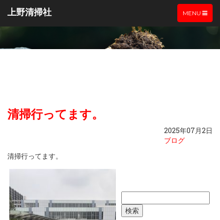
上野清掃社
TOGGLE
MENU
NAVIGATIO
清掃行ってます。
2025年07月2日
ブログ
清掃行ってます。
検
索: