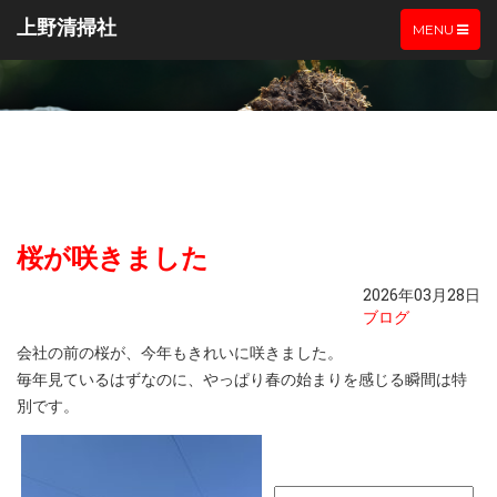
上野清掃社
TOGGLE
MENU
NAVIGATIO
桜が咲きました
2026年03月28日
ブログ
会社の前の桜が、今年もきれいに咲きました。
毎年見ているはずなのに、やっぱり春の始まりを感じる瞬間は特
別です。
検