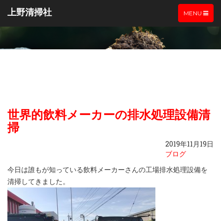
上野清掃社
TOGGLE
MENU
NAVIGATIO
世界的飲料メーカーの排水処理設備清
掃
2019年11月19日
ブログ
今日は誰もが知っている飲料メーカーさんの工場排水処理設備を
清掃してきました。